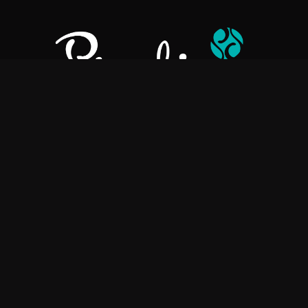
برالينو هي شركة مصنعة للشوكولاتة عالية الجودة، وتستخدم أفضل
المكونات في العالم لإنشاء منتجات شوكولاتة غنية ولذيذة ومصنوعة
يدويًا.
استعلامات